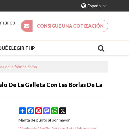
Español
 marca
CONSIGUE UNA COTIZACIÓN
QUÉ ELEGIR THP
DA 2026
NUEVA LLEGADA
as de la fábrica china
ACTO
o De La Galleta Con Las Borlas De La
S
Share
Facebook
Pinterest
Mastodon
WhatsApp
X
Manta de punto al por mayor
Wholesale Waffle Pattern Soft Lightweight