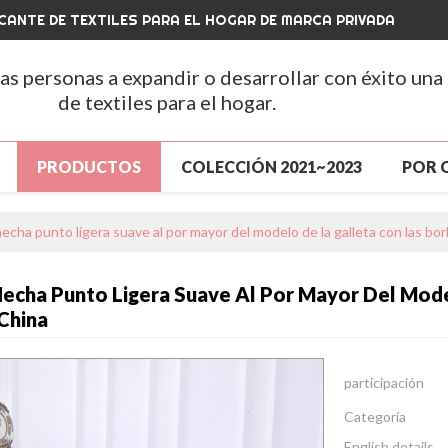
CANTE DE TEXTILES PARA EL HOGAR DE MARCA PRIVADA
las personas a expandir o desarrollar con éxito una
de textiles para el hogar.
PRODUCTOS
COLECCIÓN 2021~2023
POR 
A
PRODUCTOS
GRAN VENTA
NUEVA LLEGA
cha punto ligera suave al por mayor del modelo de la galleta con las borl
ENTA
SOBRE NOSOTROS
NOTICIAS
CONT
echa Punto Ligera Suave Al Por Mayor Del Model
S
CONTÁCTENOS
PREGUNTAS MÁS FRECUENTE
 China
participación
Categoría
English details