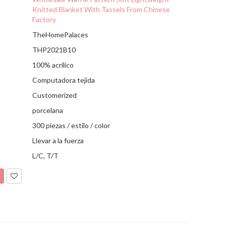
Knitted Blanket With Tassels From Chinese
Factory
TheHomePalaces
THP2021B10
100% acrílico
Computadora tejida
Customerized
porcelana
300 piezas / estilo / color
Llevar a la fuerza
L/C, T/T