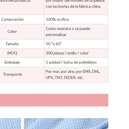
bre del producto
por mayor del modelo de la galleta
con las borlas de la fábrica china
Composición
100% acrílico
Como muestra o se puede
Color
personalizar
Tamaño
50 "x 60"
MOQ
300 piezas / estilo / color
Embalaje
1 unidad / bolsa de polietileno
Por mar, por aire, por EMS, DHL,
Transporte
UPS, TNT, FEDEX, etc.