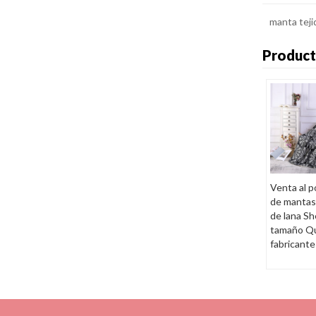
manta teji
Product
Venta al p
de mantas
de lana Sh
tamaño Q
fabricante