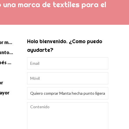
 una marca de textiles para el
Hola bienvenido. ¿Como puedo
Manta de punto de bebé al por mayor
ayudarte?
Saco de dormir Swaddle de punto para bebé al por mayor
Accesorios de punto para bebés al por mayor
or
mayor