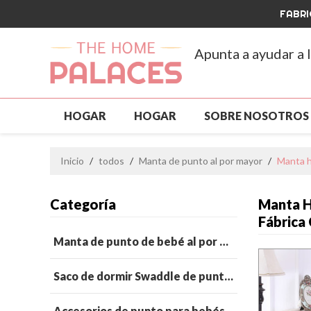
FABRI
Apunta a ayudar a 
HOGAR
HOGAR
SOBRE NOSOTROS
ROPA PARA MASCOTAS
NUEVA LLEGAD
Inicio
/
todos
/
Manta de punto al por mayor
/
Manta he
PERSONALIZADO Y MAYORISTA
GRAN V
Categoría
Manta H
PREGUNTAS MÁS FRECUENTES
NOTICIA
Fábrica
Manta de punto de bebé al por mayor
Saco de dormir Swaddle de punto para bebé al por mayor
Accesorios de punto para bebés al por mayor