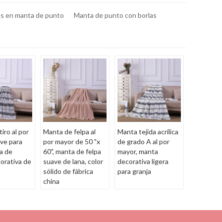
as en manta de punto
Manta de punto con borlas
iro al por
Manta de felpa al
Manta tejida acrílica
ve para
por mayor de 50 "x
de grado A al por
a de
60", manta de felpa
mayor, manta
orativa de
suave de lana, color
decorativa ligera
sólido de fábrica
para granja
china