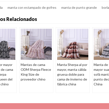
da
manta con estampado de gofres
manta de punto grande
borl
os Relacionados
or mayor
Mantas de cama
Manta Sherpa al por
Manta de t
 de cama
ODM Sherpa Fleece
mayor, manta cálida
mayor sua
erpa
King Size de
gruesa doble para
sofá mant
ueen del
proveedor chino
cama de invierno de
punto dec
 chino
fábrica china
China