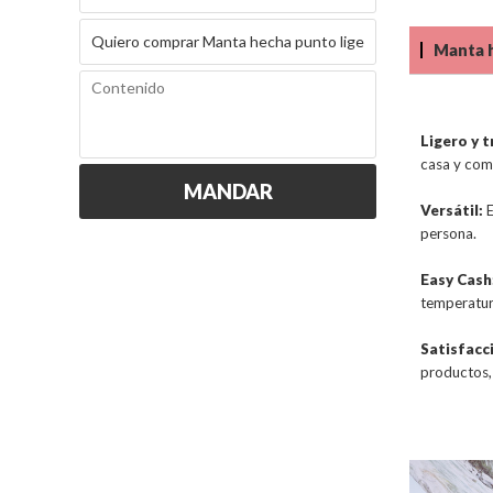
Manta h
Ligero y t
casa y comb
MANDAR
Versátil:
E
persona.
Easy Cash
temperatur
Satisfacc
productos, 