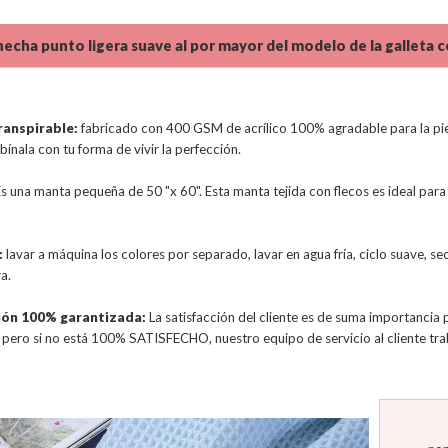
echa punto ligera suave al por mayor del modelo de la galleta con
ranspirable:
fabricado con 400 GSM de acrílico 100% agradable para la piel,
ínala con tu forma de vivir la perfección.
s una manta pequeña de 50 "x 60". Esta manta tejida con flecos es ideal para
:
lavar a máquina los colores por separado, lavar en agua fría, ciclo suave, s
a.
ión 100% garantizada:
La satisfacción del cliente es de suma importancia
pero si no está 100% SATISFECHO, nuestro equipo de servicio al cliente tra