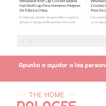
Wholeasle Knit Cap Crochet Beanie
Wholeasl
Hat Skull Cap Para Hombres Mujeres
Crochet 
De Fábrica China
Pom De L
El delicado diseño de ganchillo a cuadros
Este gorr
del gorro de ganchillo proporciona una
un acogedo
circulación de aire transpirable y hace que
mantendrá
la
los frío
1
Apunta a ayudar a las persona