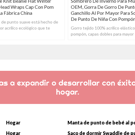
e Knit Beanie Hat Winter
Sombrero De Invierno Para Mu
Head Wraps Cap Con Pom
OEM, Gorra De Gorro De Punt
a Fábrica China
Ganchillo Al Por Mayor Para 
De Punto De Niña Con Pompó
o de punto suave está hecho de
r acrílico ecológico que te
Gorro tejido 100% acrílico elástic
 lo suficientemente abrigado en
pompón, capas dobles para mayor c
comodidad.
s a expandir o desarrollar con éxito
hogar.
Hogar
Hogar