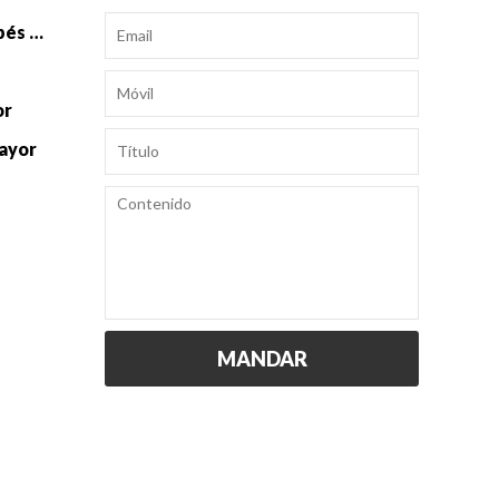
Accesorios de punto para bebés al por mayor
or
mayor
MANDAR