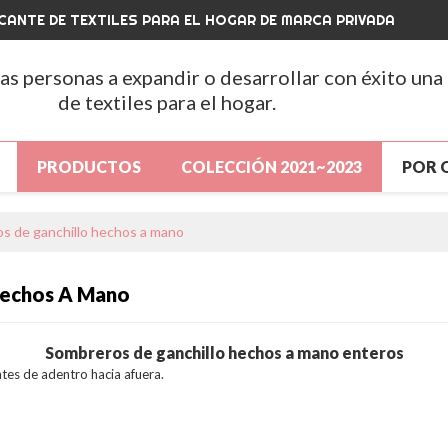
CANTE DE TEXTILES PARA EL HOGAR DE MARCA PRIVADA
las personas a expandir o desarrollar con éxito una
de textiles para el hogar.
PRODUCTOS
COLECCIÓN 2021~2023
POR 
A
PRODUCTOS
GRAN VENTA
NUEVA LLEGA
s de ganchillo hechos a mano
ENTA
SOBRE NOSOTROS
NOTICIAS
CONT
Hechos A Mano
S
CONTÁCTENOS
PREGUNTAS MÁS FRECUENTE
Sombreros de ganchillo hechos a mano enteros
es de adentro hacia afuera.