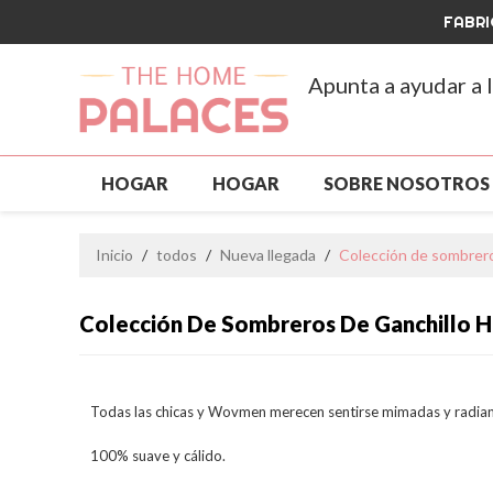
FABRI
Apunta a ayudar a 
HOGAR
HOGAR
SOBRE NOSOTROS
ROPA PARA MASCOTAS
NUEVA LLEGAD
Inicio
/
todos
/
Nueva llegada
/
Colección de sombrero
PERSONALIZADO Y MAYORISTA
GRAN V
Colección De Sombreros De Ganchillo 
PREGUNTAS MÁS FRECUENTES
NOTICIA
Todas las chicas y Wovmen merecen sentirse mimadas y radiant
100% suave y cálido.