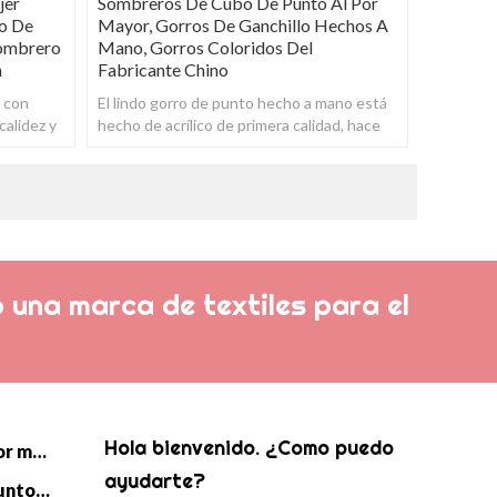
jer
Sombreros De Cubo De Punto Al Por
o De
Mayor, Gorros De Ganchillo Hechos A
Sombrero
Mano, Gorros Coloridos Del
n
Fabricante Chino
o con
El lindo gorro de punto hecho a mano está
alidez y
hecho de acrílico de primera calidad, hace
que el gorro sea suave y acogedor.
 una marca de textiles para el
Hola bienvenido. ¿Como puedo
Manta de punto de bebé al por mayor
ayudarte?
Saco de dormir Swaddle de punto para bebé al por mayor