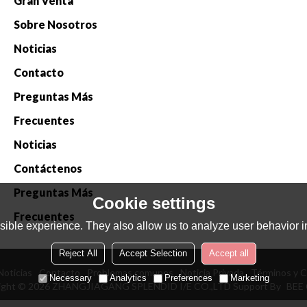
Gran Venta
Sobre Nosotros
Noticias
Contacto
Preguntas Más
Frecuentes
Noticias
Contáctenos
Preguntas Más
Cookie settings
Frecuentes
ible experience. They also allow us to analyze user behavior in
Reject All
Accept Selection
Accept all
Noticias
Contacto
Problemas comunes
Noticia Privada
Términos y C
Necessary
Analytics
Preferences
Marketing
ight © 2026
ZHANGJIAGANG SPLENDID I/E CO.,LTD
Support By
BEE 