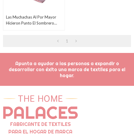
Las Muchachas Al Por Mayor
Hicieron Punto El Sombrero
Lindo De La Gorrita Tejida Del
Niño Del Niño Recién Nacido
1
Lindo
Apunta a ayudar a las personas a expandir o
desarrollar con éxito una marca de textiles para el
hogar.
FABRICANTE DE TEXTILES
PARA EL HOGAR DE MARCA