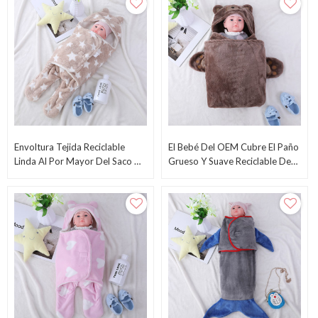
Al Por Mayor
Envoltura Tejida Reciclable
El Bebé Del OEM Cubre El Paño
Linda Al Por Mayor Del Saco De
Grueso Y Suave Reciclable De
Dormir Del Bebé Recién Nacido
La Franela Al Por Mayor Con La
Con El Patrón De Estrella
Capilla, Diseño Lindo Con La
Impreso
Cara Del Oso