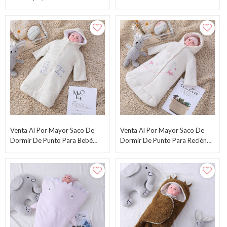
Para Bebé Con Forma De Pez
Del OEM, Venta Al Por Mayor
Lindo
Cómoda Estupenda Del Saco
De Dormir Del Arco Iris De La
Sirena Del Paño Grueso Y Suave
De La Franela
Venta Al Por Mayor Saco De
Venta Al Por Mayor Saco De
Dormir De Punto Para Bebé
Dormir De Punto Para Recién
Recién Nacido Anti-Pilling Con
Nacidos Anti-Pilling Con
Capucha, Cuerpo Con Bordado
Capucha, Cuerpo Con Botón Y
Y Botón
Diseño De Bordado