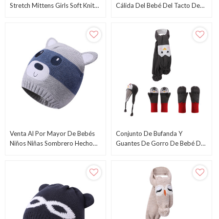
Stretch Mittens Girls Soft Knit
Cálida Del Bebé Del Tacto De
Mitten Baby Knitted Gloves
La Cachemira A Cuadros A
Cuadros De Tartán Suave Al
Por Mayor
Venta Al Por Mayor De Bebés
Conjunto De Bufanda Y
Niños Niñas Sombrero Hecho
Guantes De Gorro De Bebé De
Punto Con Orejeras Del
Punto Al Por Mayor Con Diseño
Proveedor Chino
De Pingüino Lindo