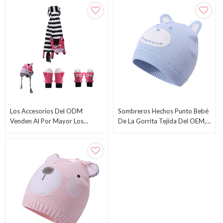
Fábrica China
Del Corazón Del Proveedor
Chino
Los Accesorios Del ODM
Sombreros Hechos Punto Bebé
Venden Al Por Mayor Los
De La Gorrita Tejida Del OEM,
Guantes Hechos Punto De La
Sombrero Caliente Al Por
Bufanda Del Sombrero Del
Mayor Del Oído Del Muchacho
Bebé Fijados Con El Modelo De
De La Muchacha De Los Niños
La Cebra