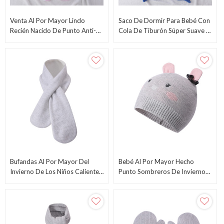
Venta Al Por Mayor Lindo
Saco De Dormir Para Bebé Con
Recién Nacido De Punto Anti-
Cola De Tiburón Súper Suave Y
Pilling Bebé Saco De Dormir
Cómodo Para Todas Las
Felpa Swaddle Con Corazón
Estaciones Al Por Mayor
Impreso
Bufandas Al Por Mayor Del
Bebé Al Por Mayor Hecho
Invierno De Los Niños Calientes
Punto Sombreros De Invierno
Calentador Del Cuello De La
Infantil Recién Nacido Niño
Bufanda Del Punto Para Las
Otoño Lindo Earflap
Muchachas De Los Muchachos