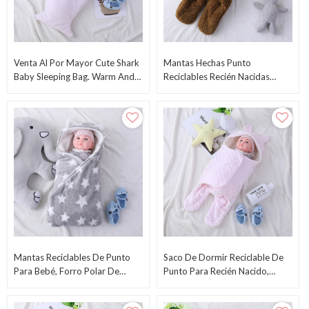
Venta Al Por Mayor Cute Shark
Mantas Hechas Punto
Baby Sleeping Bag. Warm And
Reciclables Recién Nacidas
Cozy For Boys Kids
Lindas Del OEM Del Saco De
Dormir Del Bebé Al Por Mayor
Mantas De La Felpa De
Swaddle
Mantas Reciclables De Punto
Saco De Dormir Reciclable De
Para Bebé, Forro Polar De
Punto Para Recién Nacido,
Doble Capa Con Manta
Dulce, Al Por Mayor, Con
Estampada De Estrellas, Venta
Sherpa De Lana