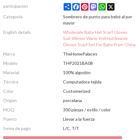
Share
Facebook
Pinterest
Mastodon
WhatsApp
X
participación
Categoría
Sombrero de punto para bebé al por
mayor
English details
Wholesale Baby Hat Scarf Gloves
Suit Winter Warm Knitted Beanie
Gloves Scarf Set For Baby From China
Marca
TheHomePalaces
Modelo
THP2021BA08
Material
100% algodón
Técnica
Computadora tejida
Color
Customerized
Origen
porcelana
MOQ
300 piezas / estilo / color
Puerto
Llevar a la fuerza
forma de pago
L/C, T/T