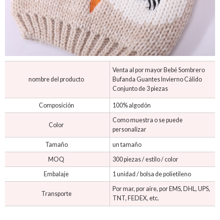
Venta al por mayor Bebé Sombrero
nombre del producto
Bufanda Guantes Invierno Cálido
Conjunto de 3 piezas
Composición
100% algodón
Como muestra o se puede
Color
personalizar
Tamaño
un tamaño
MOQ
300 piezas / estilo / color
Embalaje
1 unidad / bolsa de polietileno
Por mar, por aire, por EMS, DHL, UPS,
Transporte
TNT, FEDEX, etc.