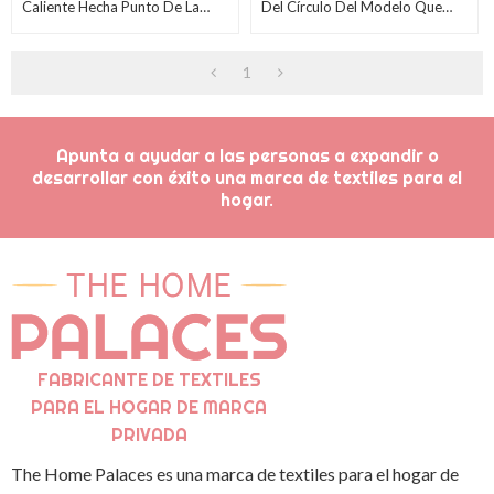
Caliente Hecha Punto De La
Del Círculo Del Modelo Que
Bufanda De Las Señoras Al Por
Hace Punto De La Bufanda De
Mayor
Las Muchachas Al Por Mayor
1
Del OEM
Apunta a ayudar a las personas a expandir o
desarrollar con éxito una marca de textiles para el
hogar.
FABRICANTE DE TEXTILES
PARA EL HOGAR DE MARCA
PRIVADA
The Home Palaces es una marca de textiles para el hogar de