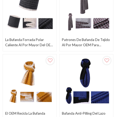
La Bufanda Forrada Polar
Patrones De Bufanda De Tejido
Caliente Al Por Mayor Del OEM
Al Por Mayor OEM Para
Recicla La Bufanda Hecha Punto
Principiantes Con Acrílico Anti-
Para Hombre
Pilling
El OEM Recicla La Bufanda
Bufanda Anti-Pilling Del Lazo