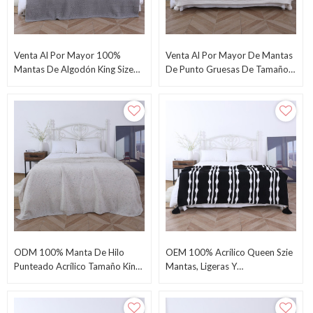
Venta Al Por Mayor 100%
Venta Al Por Mayor De Mantas
Mantas De Algodón King Size
De Punto Gruesas De Tamaño
Para Ben-Grey 405GSM Waffle
King Con Pompones Del
Weave Suave Y Ligero ODM
Proveedor Chino
ODM 100% Manta De Hilo
OEM 100% Acrílico Queen Szie
Punteado Acrílico Tamaño King
Mantas, Ligeras Y
108 "x 90" De Fábrica China
Transpirables, Del Proveedor
Chino