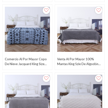
Algodón Transpirable Suave
Proveedor Chino
Premium De China
Comercio Al Por Mayor Copo
Venta Al Por Mayor 100%
De Nieve Jacquard King Size
Mantas King Szie De Algodón
Manta Invierno Super Soft Cozy
Peinado Premium Suave De
Warm OEM
Fábrica China