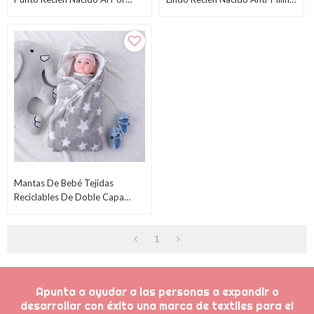
Mayor Anti-Pilling Con
Baby Sleeping Swaddle Felpa
Capucha, Cuerpo Con Botón Y
Swaddle Con Corazón Impreso
Diseño De Bordado
Mantas De Bebé Tejidas
Reciclables De Doble Capa
Polar Con Manta Impresa
Estrella Al Por Mayor
1
Apunta a ayudar a las personas a expandir o
desarrollar con éxito una marca de textiles para el