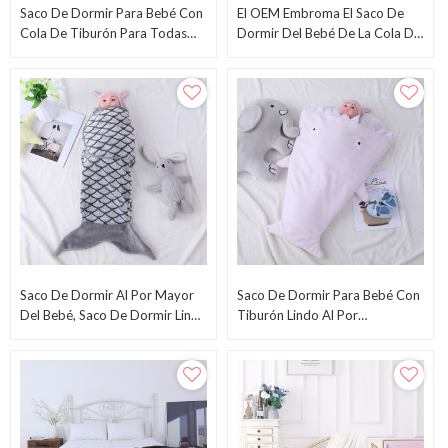
Saco De Dormir Para Bebé Con
El OEM Embroma El Saco De
Cola De Tiburón Para Todas
Dormir Del Bebé De La Cola De
Las Estaciones, Súper Suave Y
La Sirena, Saco De Dormir
Cómodo Al Por Mayor
Cómodo Estupendo Del Arco
Iris De La Sirena Del Paño
Grueso Y Suave De La Franela
Al Por Mayor
Saco De Dormir Al Por Mayor
Saco De Dormir Para Bebé Con
Del Bebé, Saco De Dormir Lindo
Tiburón Lindo Al Por
Del Bebé De La Forma De Los
Mayor.Cálido Y Acogedor Para
Pescados
Niños.