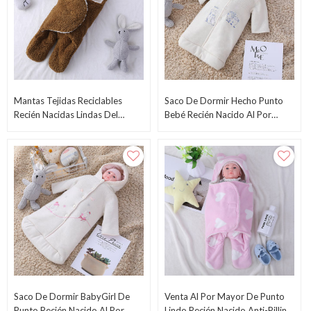
Mantas Tejidas Reciclables
Saco De Dormir Hecho Punto
Recién Nacidas Lindas Del
Bebé Recién Nacido Al Por
Swaddle De La Felpa Del Saco
Mayor Anti-Pilling Con
De Dormir Del Bebé Del OEM
Capucha, Cuerpo Con Bordado
Del OEM
Y Botón
Saco De Dormir BabyGirl De
Venta Al Por Mayor De Punto
Punto Recién Nacido Al Por
Lindo Recién Nacido Anti-Pilling