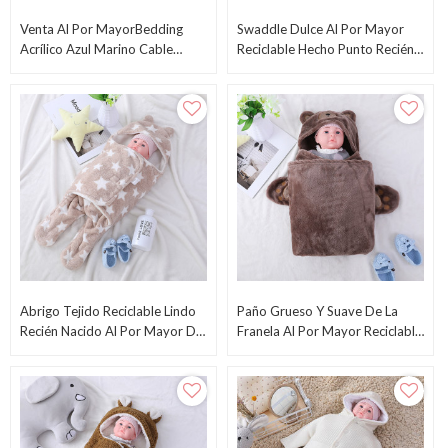
Venta Al Por MayorBedding
Swaddle Dulce Al Por Mayor
Acrílico Azul Marino Cable
Reciclable Hecho Punto Recién
Tejido Sherpa Tamaño Queen
Nacido Lindo Del Saco De
Manta Del Fabricante Chino
Dormir Del Bebé Del OEM Con
Sherpa Del Paño Grueso Y
Suave
Abrigo Tejido Reciclable Lindo
Paño Grueso Y Suave De La
Recién Nacido Al Por Mayor Del
Franela Al Por Mayor Reciclable
Saco De Dormir Del Bebé Con
De Las Mantas Del Bebé Del
Estampado De Estrella Impreso
OEM Con La Capilla, Diseño
Lindo Con La Cara Del Oso