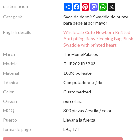
Share
Facebook
Pinterest
Mastodon
WhatsApp
X
participación
Categoría
Saco de dormir Swaddle de punto
para bebé al por mayor
English details
Wholesale Cute Newborn Knitted
Anti-pilling Baby Sleeping Bag Plush
Swaddle with printed heart
Marca
TheHomePalaces
Modelo
THP2021BSB03
Material
100% poliéster
Técnica
Computadora tejida
Color
Customerized
Origen
porcelana
MOQ
300 piezas / estilo / color
Puerto
Llevar a la fuerza
forma de pago
L/C, T/T