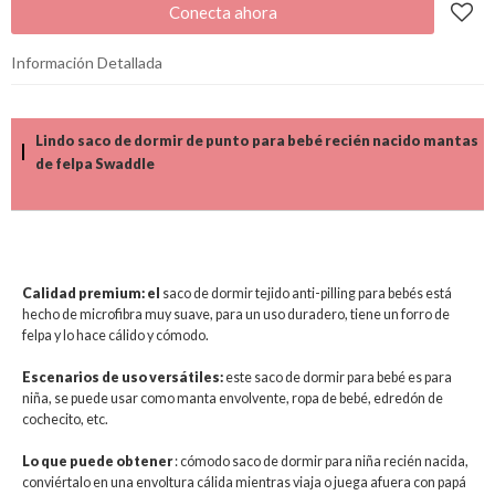
Conecta ahora
Información Detallada
Lindo saco de dormir de punto para bebé recién nacido mantas
de felpa Swaddle
Calidad premium: el
saco de dormir tejido anti-pilling para bebés está
hecho de microfibra muy suave, para un uso duradero, tiene un forro de
felpa y lo hace cálido y cómodo.
Escenarios de uso versátiles:
este saco de dormir para bebé es para
niña, se puede usar como manta envolvente, ropa de bebé, edredón de
cochecito, etc.
Lo que puede obtener
: cómodo saco de dormir para niña recién nacida,
conviértalo en una envoltura cálida mientras viaja o juega afuera con papá