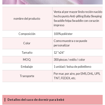
Venta al por mayor lindo recién nacido
hecho punto Anti-pilling Baby Sleeping
nombre del producto
Swaddle felpa Swaddle con corazón
impreso
Composición
100% poliéster
Como muestra o se puede
Color
personalizar
Tamaño
12 "x26"
MOQ
300 piezas / estilo / color
Embalaje
1 unidad / bolsa de polietileno
Por mar, por aire, por EMS, DHL, UPS,
Transporte
TNT, FEDEX, etc.
Detalles del saco de dormir para bebé