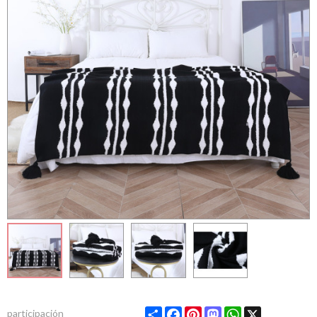
Share
Facebook
Pinterest
Mastodon
WhatsApp
X
participación