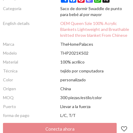
Categoría
Saco de dormir Swaddle de punto
para bebé al por mayor
English details
OEM Queen Szie 100% Acrylic
Blankets Lightweight and Breathable
knitted throw blanket From Chinese
Marca
TheHomePalaces
Modelo
THP2021KS02
Material
100% acrílico
Técnica
tejido por computadora
Color
personalizado
Origen
China
MOQ
300 piezas/estilo/color
Puerto
Llevar a la fuerza
forma de pago
L/C, T/T
Conecta ahora