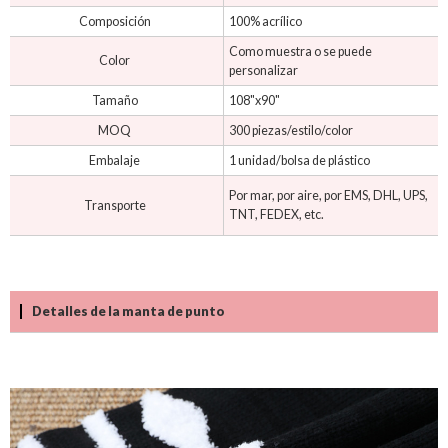
Composición
100% acrílico
Como muestra o se puede
Color
personalizar
Tamaño
108"x90"
MOQ
300 piezas/estilo/color
Embalaje
1 unidad/bolsa de plástico
Por mar, por aire, por EMS, DHL, UPS,
Transporte
TNT, FEDEX, etc.
Detalles de la manta de punto