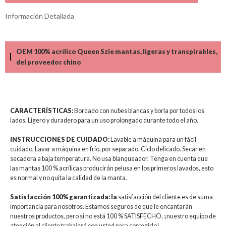
Información Detallada
OEM 100% acrílico Queen Szie mantas, ligeras y transpirables,
del proveedor chino
CARACTERÍSTICAS:
Bordado con nubes blancas y borla por todos los
lados. Ligero y duradero para un uso prolongado durante todo el año.
INSTRUCCIONES DE CUIDADO:
Lavable a máquina para un fácil
cuidado. Lavar a máquina en frío, por separado. Ciclo delicado. Secar en
secadora a baja temperatura. No usa blanqueador. Tenga en cuenta que
las mantas 100 % acrílicas producirán pelusa en los primeros lavados, esto
es normal y no quita la calidad de la manta.
Satisfacción 100% garantizada: la
satisfacción del cliente es de suma
importancia para nosotros. Estamos seguros de que le encantarán
nuestros productos, pero si no está 100 % SATISFECHO, ¡nuestro equipo de
atención al cliente trabajará con usted para corregirlo!