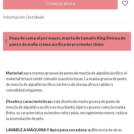
Conecta ahora
Información Detallada
Ropa de cama al por mayor, manta de tamaño King Sherpa de
punto de malla crema acrílica de proveedor chino
Material:
para mantas gruesas de punto de mezcla de algodón/acrílico, el
material te hace sentir cómodo cuando lo tocas. La manta gruesa de punto
de mezcla de algodón/acrílico con forro de sherpa ofrece calidez y
comodidad relajantes.
Diseño y características:
este diseño de manta gruesa de punto de
mezcla de algodón y acrílico es muy bonito, ligero y grueso como la manta
Boho, su característica es bordes reforzados, encogimiento menor, reduce
la acumulación de pelo.
LAVABLE A MÁQUINA Y Apto para secadora: a
diferencia de otras