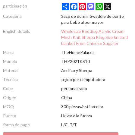
Share
Facebook
Pinterest
Mastodon
WhatsApp
X
participación
Categoría
Saco de dormir Swaddle de punto
para bebé al por mayor
English details
Wholesale Bedding Acrylic Cream
Mesh Knit Sherpa King Size knitted
blanket From Chinese Supplier
Marca
TheHomePalaces
Modelo
THP2021KS10
Material
Acrílico y Sherpa
Técnica
tejido por computadora
Color
personalizado
Origen
China
MOQ
300 piezas/estilo/color
Puerto
Llevar a la fuerza
forma de pago
L/C, T/T