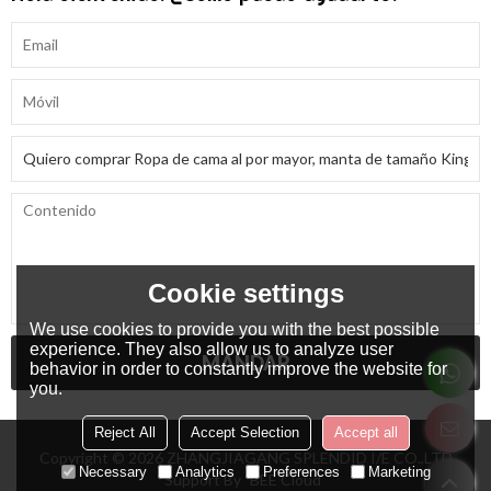
Cookie settings
We use cookies to provide you with the best possible
experience. They also allow us to analyze user
MANDAR
behavior in order to constantly improve the website for
you.
Reject All
Accept Selection
Accept all
Copyright © 2026
ZHANGJIAGANG SPLENDID I/E CO.,LTD
Necessary
Analytics
Preferences
Marketing
Support By
BEE Cloud