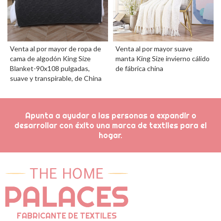
Venta al por mayor de ropa de
Venta al por mayor suave
cama de algodón King Size
manta King Size invierno cálido
Blanket-90x108 pulgadas,
de fábrica china
suave y transpirable, de China
Apunta a ayudar a las personas a expandir o
desarrollar con éxito una marca de textiles para el
hogar.
FABRICANTE DE TEXTILES