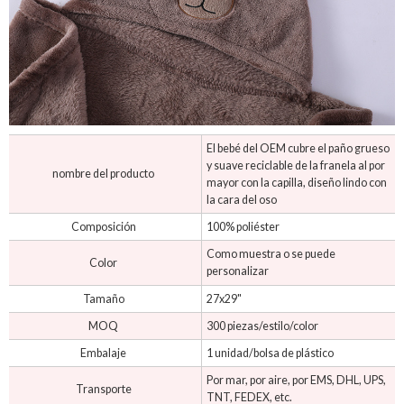
El bebé del OEM cubre el paño grueso
y suave reciclable de la franela al por
nombre del producto
mayor con la capilla, diseño lindo con
la cara del oso
Composición
100% poliéster
Como muestra o se puede
Color
personalizar
Tamaño
27x29"
MOQ
300 piezas/estilo/color
Embalaje
1 unidad/bolsa de plástico
Por mar, por aire, por EMS, DHL, UPS,
Transporte
TNT, FEDEX, etc.