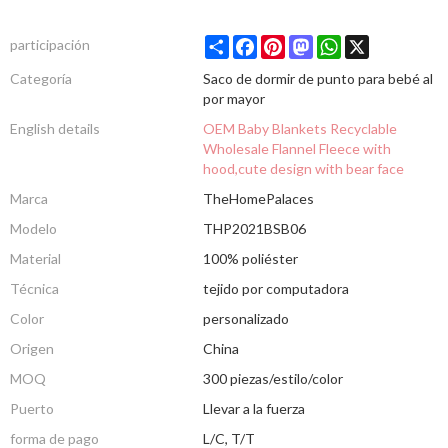
Share
Facebook
Pinterest
Mastodon
WhatsApp
X
participación
Categoría
Saco de dormir de punto para bebé al
por mayor
English details
OEM Baby Blankets Recyclable
Wholesale Flannel Fleece with
hood,cute design with bear face
Marca
TheHomePalaces
Modelo
THP2021BSB06
Material
100% poliéster
Técnica
tejido por computadora
Color
personalizado
Origen
China
MOQ
300 piezas/estilo/color
Puerto
Llevar a la fuerza
forma de pago
L/C, T/T