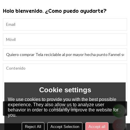
Hola bienvenido. ¿Como puedo ayudarte?
Cookie settings
We use cookies to provide you with the best possible
experience. They also allow us to analyze user
MANDAR
behavior in order to constantly improve the website for
you.
Reject All
Accept Selection
Accept all