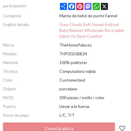
Share
Facebook
Pinterest
Mastodon
WhatsApp
X
participación
Categoría
Manta de bebé de punto Fannel
English details
Grey Clouds Soft Fannel Knitted
Baby Blanket Wholesale Recyclable
Fabric for Best Comfort
Marca
TheHomePalaces
Modelo
THP2021BB24
Material
100% poliéster
Técnica
Computadora tejida
Color
Customerized
Origen
porcelana
MOQ
300 piezas / estilo / color
Puerto
Llevar a la fuerza
forma de pago
L/C, T/T
Conecta ahora