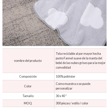
Tela reciclable al por mayor hecha
punto Fannel suave de la manta del
nombre del producto
bebé de las nubes grises para la mejor
comodidad
Composición
100% poliéster
Como muestra o se puede
Color
personalizar
Tamaño
30 x 40 "
MOQ
300 piezas / estilo / color