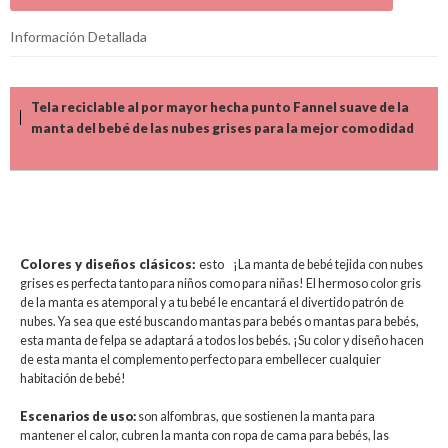
Información Detallada
Tela reciclable al por mayor hecha punto Fannel suave de la
manta del bebé de las nubes grises para la mejor comodidad
Colores y diseños clásicos:
esto
¡La manta de bebé tejida con nubes
grises es perfecta tanto para niños como para niñas! El hermoso color gris
de la manta es atemporal y a tu bebé le encantará el divertido patrón de
nubes. Ya sea que esté buscando mantas para bebés o mantas para bebés,
esta manta de felpa se adaptará a todos los bebés. ¡Su color y diseño hacen
de esta manta el complemento perfecto para embellecer cualquier
habitación de bebé!
Escenarios de uso:
son alfombras, que sostienen la manta para
mantener el calor, cubren la manta con ropa de cama para bebés, las