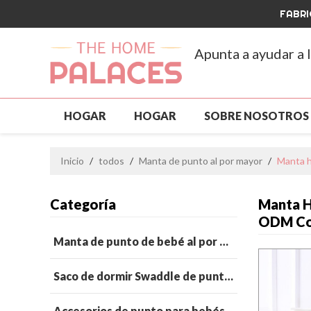
FABRI
Apunta a ayudar a 
HOGAR
HOGAR
SOBRE NOSOTROS
ROPA PARA MASCOTAS
NUEVA LLEGAD
Inicio
/
todos
/
Manta de punto al por mayor
/
Manta h
PERSONALIZADO Y MAYORISTA
GRAN V
Categoría
Manta H
PREGUNTAS MÁS FRECUENTES
NOTICIA
ODM Con
Manta de punto de bebé al por mayor
Saco de dormir Swaddle de punto para bebé al por mayor
Accesorios de punto para bebés al por mayor