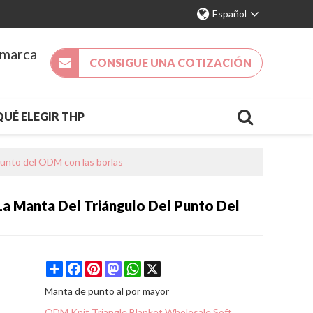
Español
 marca
CONSIGUE UNA COTIZACIÓN
QUÉ ELEGIR THP
DA 2026
NUEVA LLEGADA
punto del ODM con las borlas
ACTO
a Manta Del Triángulo Del Punto Del
S
Share
Facebook
Pinterest
Mastodon
WhatsApp
X
Manta de punto al por mayor
ODM Knit Triangle Blanket Wholesale Soft