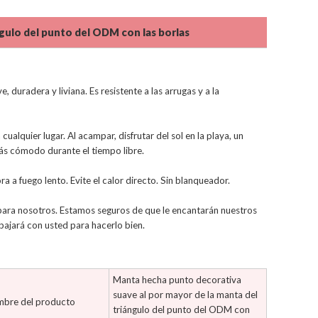
gulo del punto del ODM con las borlas
 duradera y liviana. Es resistente a las arrugas y a la
ualquier lugar. Al acampar, disfrutar del sol en la playa, un
más cómodo durante el tiempo libre.
a a fuego lento. Evite el calor directo. Sin blanqueador.
 para nosotros. Estamos seguros de que le encantarán nuestros
bajará con usted para hacerlo bien.
Manta hecha punto decorativa
suave al por mayor de la manta del
bre del producto
triángulo del punto del ODM con