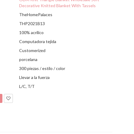
Decorative Knitted Blanket With Tassels
TheHomePalaces
THP2021B13
100% acrílico
Computadora tejida
Customerized
porcelana
300 piezas / estilo / color
Llevar a la fuerza
L/C, T/T