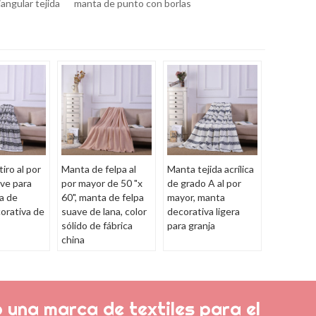
angular tejida
manta de punto con borlas
iro al por
Manta de felpa al
Manta tejida acrílica
ve para
por mayor de 50 "x
de grado A al por
a de
60", manta de felpa
mayor, manta
orativa de
suave de lana, color
decorativa ligera
sólido de fábrica
para granja
china
 una marca de textiles para el