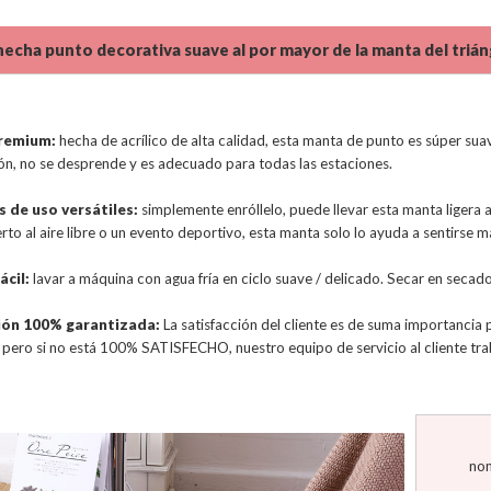
echa punto decorativa suave al por mayor de la manta del trián
remium:
hecha de acrílico de alta calidad, esta manta de punto es súper suave,
ón, no se desprende y es adecuado para todas las estaciones.
s de uso versátiles:
simplemente enróllelo, puede llevar esta manta ligera a c
rto al aire libre o un evento deportivo, esta manta solo lo ayuda a sentirse 
ácil:
lavar a máquina con agua fría en ciclo suave / delicado. Secar en secador
ión 100% garantizada:
La satisfacción del cliente es de suma importancia
pero si no está 100% SATISFECHO, nuestro equipo de servicio al cliente tra
nom