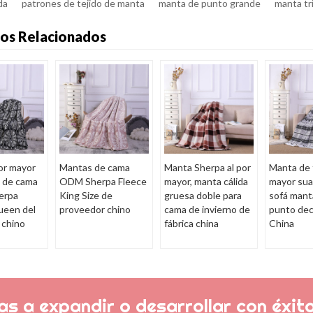
da
patrones de tejido de manta
manta de punto grande
manta tri
os Relacionados
or mayor
Mantas de cama
Manta Sherpa al por
Manta de t
 de cama
ODM Sherpa Fleece
mayor, manta cálida
mayor sua
erpa
King Size de
gruesa doble para
sofá mant
ueen del
proveedor chino
cama de invierno de
punto dec
 chino
fábrica china
China
s a expandir o desarrollar con éxito