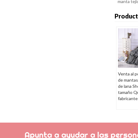
manta teji
Product
Venta al p
de mantas
de lana Sh
tamaño Q
fabricante
Apunta a ayudar a las persona