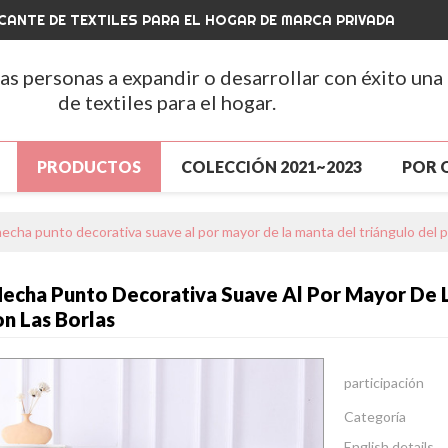
CANTE DE TEXTILES PARA EL HOGAR DE MARCA PRIVADA
las personas a expandir o desarrollar con éxito una
de textiles para el hogar.
PRODUCTOS
COLECCIÓN 2021~2023
POR 
A
PRODUCTOS
GRAN VENTA
NUEVA LLEGA
echa punto decorativa suave al por mayor de la manta del triángulo del 
ENTA
SOBRE NOSOTROS
NOTICIAS
CONT
echa Punto Decorativa Suave Al Por Mayor De L
S
CONTÁCTENOS
PREGUNTAS MÁS FRECUENTE
 Las Borlas
participación
Categoría
English details