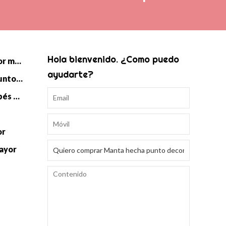
Hola bienvenido. ¿Como puedo
Manta de punto de bebé al por mayor
ayudarte?
Saco de dormir Swaddle de punto para bebé al por mayor
Accesorios de punto para bebés al por mayor
or
mayor