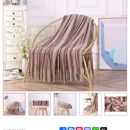
Share
Facebook
Pinterest
Mastodon
WhatsApp
X
participación