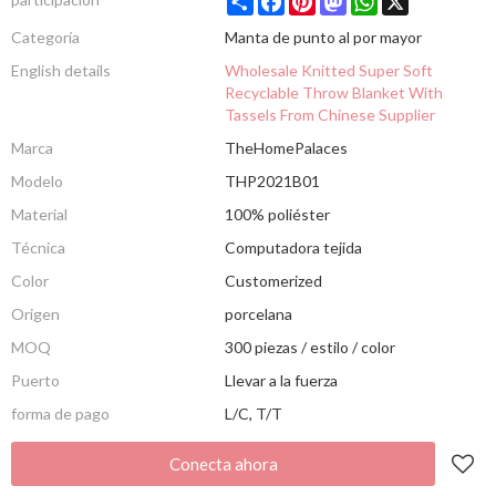
Categoría
Manta de punto al por mayor
English details
Wholesale Knitted Super Soft
Recyclable Throw Blanket With
Tassels From Chinese Supplier
Marca
TheHomePalaces
Modelo
THP2021B01
Material
100% poliéster
Técnica
Computadora tejida
Color
Customerized
Origen
porcelana
MOQ
300 piezas / estilo / color
Puerto
Llevar a la fuerza
forma de pago
L/C, T/T
Conecta ahora