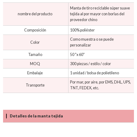
Manta de tiro reciclable súper suave
nombre del producto
tejida al por mayor con borlas del
proveedor chino
Composición
100% poliéster
Como muestra o se puede
Color
personalizar
Tamaño
50 "x 60"
MOQ
300 piezas / estilo / color
Embalaje
1 unidad / bolsa de polietileno
Por mar, por aire, por EMS, DHL, UPS,
Transporte
TNT, FEDEX, etc.
Detalles de la manta tejida