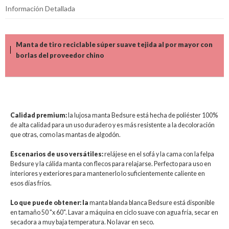
Información Detallada
Manta de tiro reciclable súper suave tejida al por mayor con
borlas del proveedor chino
Calidad premium:
la lujosa manta Bedsure está hecha de poliéster 100%
de alta calidad para un uso duradero y es más resistente a la decoloración
que otras, como las mantas de algodón.
Escenarios de uso versátiles:
relájese en el sofá y la cama con la felpa
Bedsure y la cálida manta con flecos para relajarse. Perfecto para uso en
interiores y exteriores para mantenerlo lo suficientemente caliente en
esos días fríos.
Lo que puede obtener: la
manta blanda blanca Bedsure está disponible
en tamaño 50 "x 60". Lavar a máquina en ciclo suave con agua fría, secar en
secadora a muy baja temperatura. No lavar en seco.