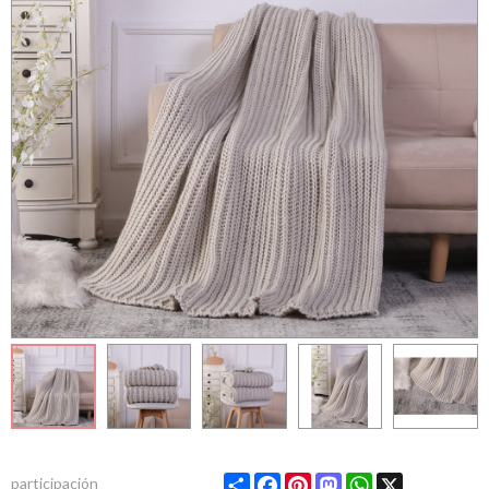
Share
Facebook
Pinterest
Mastodon
WhatsApp
X
participación