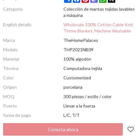
Categoría
Colección de mantas tejidas lavables
a máquina
English details
Wholesale 100% Cotton Cable Knit
Throw Blanket, Machine Washable
Marca
TheHomePalaces
Modelo
THP2021NB09
Material
100% algodón
Técnica
Computadora tejida
Color
Customerized
Origen
porcelana
MOQ
300 piezas / estilo / color
Puerto
Llevar a la fuerza
forma de pago
L/C, T/T
Conecta ahora