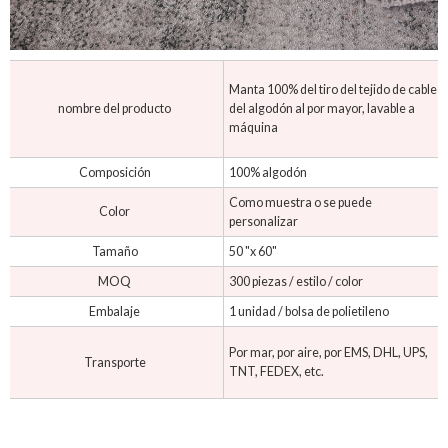
Manta 100% del tiro del tejido de cable
nombre del producto
del algodón al por mayor, lavable a
máquina
Composición
100% algodón
Como muestra o se puede
Color
personalizar
Tamaño
50 "x 60"
MOQ
300 piezas / estilo / color
Embalaje
1 unidad / bolsa de polietileno
Por mar, por aire, por EMS, DHL, UPS,
Transporte
TNT, FEDEX, etc.