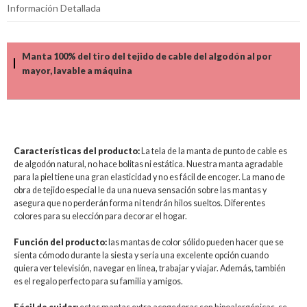
Información Detallada
Manta 100% del tiro del tejido de cable del algodón al por
mayor, lavable a máquina
Características del producto:
La tela de la manta de punto de cable es
de algodón natural, no hace bolitas ni estática. Nuestra manta agradable
para la piel tiene una gran elasticidad y no es fácil de encoger. La mano de
obra de tejido especial le da una nueva sensación sobre las mantas y
asegura que no perderán forma ni tendrán hilos sueltos. Diferentes
colores para su elección para decorar el hogar.
Función del producto:
las mantas de color sólido pueden hacer que se
sienta cómodo durante la siesta y sería una excelente opción cuando
quiera ver televisión, navegar en línea, trabajar y viajar. Además, también
es el regalo perfecto para su familia y amigos.