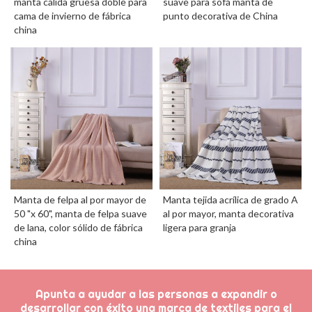
manta cálida gruesa doble para
suave para sofá manta de
cama de invierno de fábrica
punto decorativa de China
china
Manta de felpa al por mayor de
Manta tejida acrílica de grado A
50 "x 60", manta de felpa suave
al por mayor, manta decorativa
de lana, color sólido de fábrica
ligera para granja
china
Apunta a ayudar a las personas a expandir o
desarrollar con éxito una marca de textiles para el