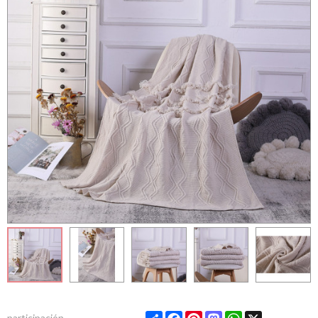
Share
Facebook
Pinterest
Mastodon
WhatsApp
X
participación