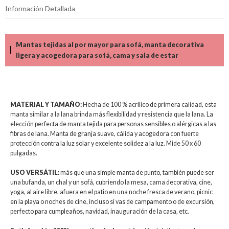
Información Detallada
Mantas tejidas al por mayor para sofá, manta decorativa
ligera y acogedora para sofá, cama y sala de estar
MATERIAL Y TAMAÑO:
Hecha de 100 % acrílico de primera calidad, esta
manta similar a la lana brinda más flexibilidad y resistencia que la lana. La
elección perfecta de manta tejida para personas sensibles o alérgicas a las
fibras de lana. Manta de granja suave, cálida y acogedora con fuerte
protección contra la luz solar y excelente solidez a la luz. Mide 50 x 60
pulgadas.
USO VERSÁTIL:
más que una simple manta de punto, también puede ser
una bufanda, un chal y un sofá, cubriendo la mesa, cama decorativa, cine,
yoga, al aire libre, afuera en el patio en una noche fresca de verano, picnic
en la playa o noches de cine, incluso si vas de campamento o de excursión,
perfecto para cumpleaños, navidad, inauguración de la casa, etc.