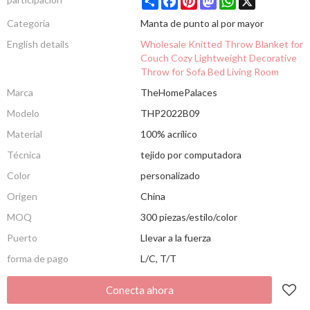
Categoría
Manta de punto al por mayor
English details
Wholesale Knitted Throw Blanket for
Couch Cozy Lightweight Decorative
Throw for Sofa Bed Living Room
Marca
TheHomePalaces
Modelo
THP2022B09
Material
100% acrílico
Técnica
tejido por computadora
Color
personalizado
Origen
China
MOQ
300 piezas/estilo/color
Puerto
Llevar a la fuerza
forma de pago
L/C, T/T
Conecta ahora