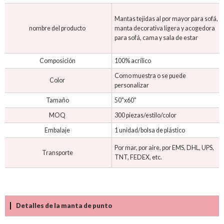
Mantas tejidas al por mayor para sofá,
nombre del producto
manta decorativa ligera y acogedora
para sofá, cama y sala de estar
Composición
100% acrílico
Como muestra o se puede
Color
personalizar
Tamaño
50"x60"
MOQ
300 piezas/estilo/color
Embalaje
1 unidad/bolsa de plástico
Por mar, por aire, por EMS, DHL, UPS,
Transporte
TNT, FEDEX, etc.
Detalles de la manta de punto