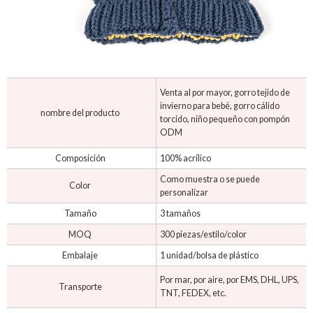
Venta al por mayor, gorro tejido de
invierno para bebé, gorro cálido
nombre del producto
torcido, niño pequeño con pompón
ODM
Composición
100% acrílico
Como muestra o se puede
Color
personalizar
Tamaño
3 tamaños
MOQ
300 piezas/estilo/color
Embalaje
1 unidad/bolsa de plástico
Por mar, por aire, por EMS, DHL, UPS,
Transporte
TNT, FEDEX, etc.