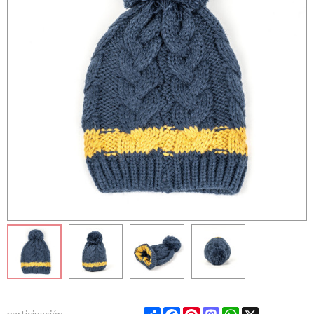
Share
Facebook
Pinterest
Mastodon
WhatsApp
X
participación