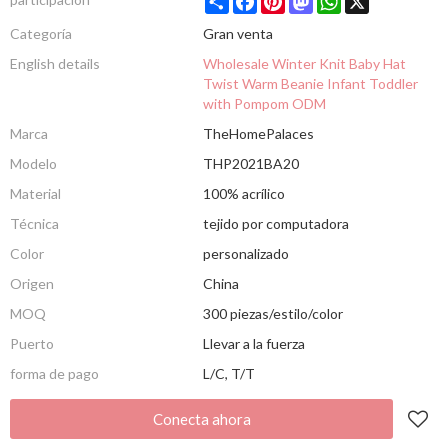
Categoría
Gran venta
English details
Wholesale Winter Knit Baby Hat
Twist Warm Beanie Infant Toddler
with Pompom ODM
Marca
TheHomePalaces
Modelo
THP2021BA20
Material
100% acrílico
Técnica
tejido por computadora
Color
personalizado
Origen
China
MOQ
300 piezas/estilo/color
Puerto
Llevar a la fuerza
forma de pago
L/C, T/T
Conecta ahora