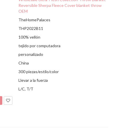
Reversible Sherpa Fleece Cover blanket throw
OEM
TheHomePalaces
THP2022B11
100% vellón
tejido por computadora
personalizado
China
300 piezas/estilo/color
Llevar a la fuerza
L/C, T/T