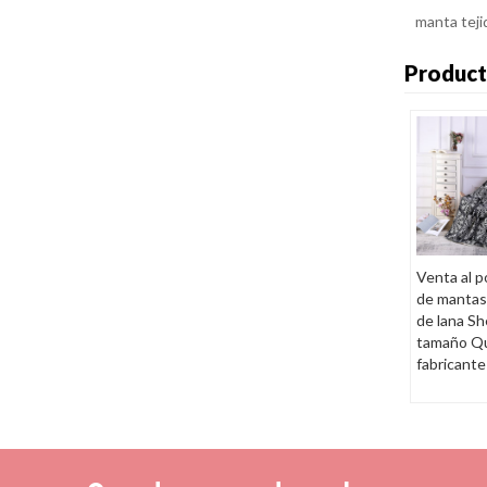
manta teji
Product
Venta al p
de mantas
de lana Sh
tamaño Q
fabricante