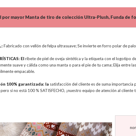
l por mayor Manta de tiro de colección Ultra-Plush, Funda de f
L:
Fabricado con vellón de felpa ultrasuave; Se invierte en forro polar de palo
ÍSTICAS: El
ribete de piel de oveja sintética y la etiqueta con el logotipo 
amente suave y cálida como una manta o para el pie de tu cama; Elija entre 
ácilmente empacable.
ión 100% garantizada: la
satisfacción del cliente es de suma importancia
pero si no está 100 % SATISFECHO, ¡nuestro equipo de atención al cliente t
nom