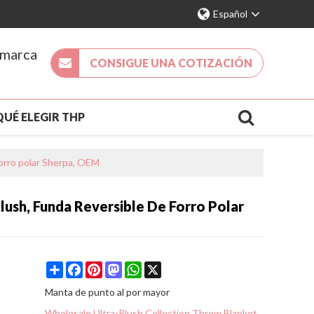
Español
 marca
CONSIGUE UNA COTIZACIÓN
QUÉ ELEGIR THP
DA 2026
NUEVA LLEGADA
forro polar Sherpa, OEM
ACTO
ush, Funda Reversible De Forro Polar
S
Share
Facebook
Pinterest
Mastodon
WhatsApp
X
Manta de punto al por mayor
Wholesale Ultra-Plush Collection Throw Blanket