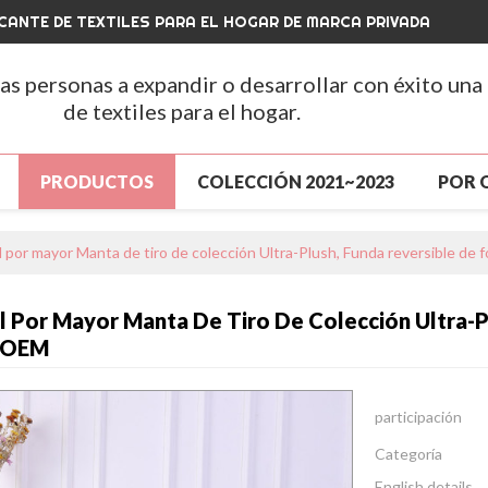
CANTE DE TEXTILES PARA EL HOGAR DE MARCA PRIVADA
las personas a expandir o desarrollar con éxito una
de textiles para el hogar.
PRODUCTOS
COLECCIÓN 2021~2023
POR 
A
PRODUCTOS
GRAN VENTA
NUEVA LLEGA
l por mayor Manta de tiro de colección Ultra-Plush, Funda reversible de 
ENTA
SOBRE NOSOTROS
NOTICIAS
CONT
l Por Mayor Manta De Tiro De Colección Ultra-Pl
S
CONTÁCTENOS
PREGUNTAS MÁS FRECUENTE
, OEM
participación
Categoría
English details