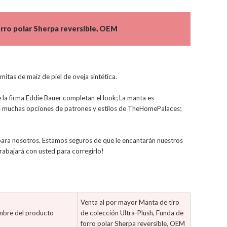
orro polar Sherpa reversible, OEM
mitas de maíz de piel de oveja sintética.
de la firma Eddie Bauer completan el look; La manta es
las muchas opciones de patrones y estilos de TheHomePalaces;
 para nosotros. Estamos seguros de que le encantarán nuestros
rabajará con usted para corregirlo!
Venta al por mayor Manta de tiro
bre del producto
de colección Ultra-Plush, Funda de
forro polar Sherpa reversible, OEM