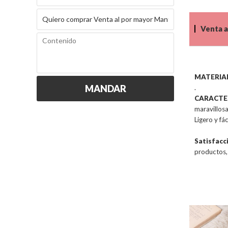
Venta a
MATERIA
MANDAR
.
CARACTER
maravillos
Ligero y f
Satisfacc
productos, 