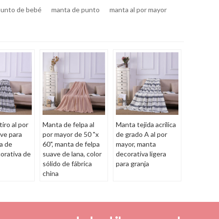
punto de bebé
manta de punto
manta al por mayor
iro al por
Manta de felpa al
Manta tejida acrílica
ve para
por mayor de 50 "x
de grado A al por
a de
60", manta de felpa
mayor, manta
orativa de
suave de lana, color
decorativa ligera
sólido de fábrica
para granja
china