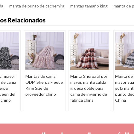
da
manta de punto de cachemira
mantas tamaño king
manta de 
os Relacionados
or mayor
Mantas de cama
Manta Sherpa al por
Manta de t
 de cama
ODM Sherpa Fleece
mayor, manta cálida
mayor sua
erpa
King Size de
gruesa doble para
sofá mant
ueen del
proveedor chino
cama de invierno de
punto dec
 chino
fábrica china
China