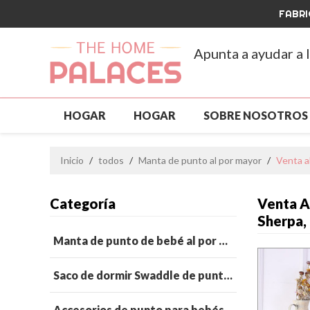
FABRI
Apunta a ayudar a 
HOGAR
HOGAR
SOBRE NOSOTROS
ROPA PARA MASCOTAS
NUEVA LLEGAD
Inicio
/
todos
/
Manta de punto al por mayor
/
Venta a
PERSONALIZADO Y MAYORISTA
GRAN V
Categoría
Venta A
PREGUNTAS MÁS FRECUENTES
NOTICIA
Sherpa
Manta de punto de bebé al por mayor
Saco de dormir Swaddle de punto para bebé al por mayor
Accesorios de punto para bebés al por mayor