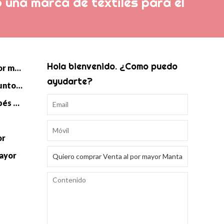
 una marca de textiles para el
Hola bienvenido. ¿Como puedo
Manta de punto de bebé al por mayor
ayudarte?
Saco de dormir Swaddle de punto para bebé al por mayor
Accesorios de punto para bebés al por mayor
or
mayor