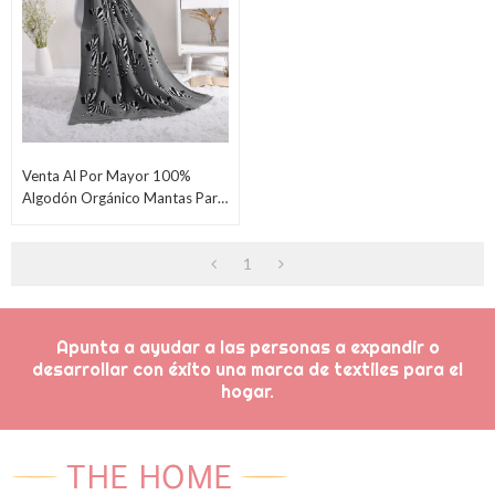
Venta Al Por Mayor 100%
Algodón Orgánico Mantas Para
Bebés Manta Suave Para
Envolver Para Bebés Recién
1
Nacidos Con Cebra Linda
Apunta a ayudar a las personas a expandir o
desarrollar con éxito una marca de textiles para el
hogar.