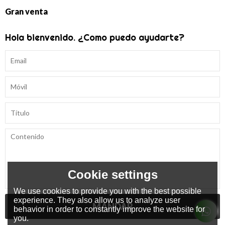
Gran venta
Hola bienvenido. ¿Como puedo ayudarte?
Cookie settings
We use cookies to provide you with the best possible
experience. They also allow us to analyze user
MANDAR
behavior in order to constantly improve the website for
you.