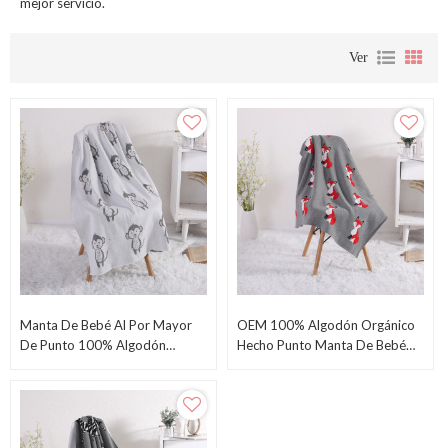
mejor servicio.
Ver
Manta De Bebé Al Por Mayor
OEM 100% Algodón Orgánico
De Punto 100% Algodón
Hecho Punto Manta De Bebé
Orgánico Mantas Para Niños
Manta Envolvente Para Bebé
Pequeños Para Niños Y Niñas
Recién Nacido Con Patrón De
Con Lovely Monkey
Zorro Lindo