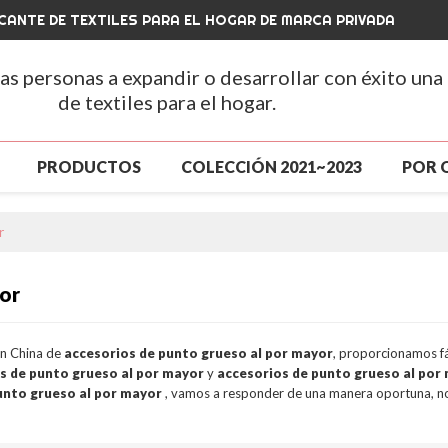
CANTE DE TEXTILES PARA EL HOGAR DE MARCA PRIVADA
las personas a expandir o desarrollar con éxito una
de textiles para el hogar.
PRODUCTOS
COLECCIÓN 2021~2023
POR 
A
PRODUCTOS
GRAN VENTA
NUEVA LLEGA
r
ENTA
SOBRE NOSOTROS
NOTICIAS
CONT
or
S
CONTÁCTENOS
PREGUNTAS MÁS FRECUENTE
en China de
accesorios de punto grueso al por mayor
, proporcionamos f
s de punto grueso al por mayor
y
accesorios de punto grueso al por
unto grueso al por mayor
, vamos a responder de una manera oportuna, n