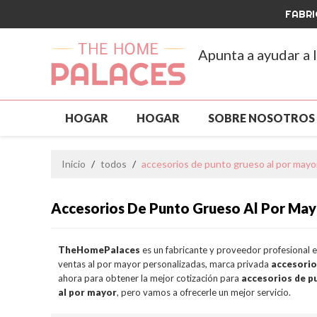
FABRI
Apunta a ayudar a 
HOGAR
HOGAR
SOBRE NOSOTROS
ROPA PARA MASCOTAS
NUEVA LLEGAD
Inicio
/
todos
/
accesorios de punto grueso al por mayo
PERSONALIZADO Y MAYORISTA
GRAN V
Accesorios De Punto Grueso Al Por May
PREGUNTAS MÁS FRECUENTES
NOTICIA
TheHomePalaces
es un fabricante y proveedor profesional 
ventas al por mayor personalizadas, marca privada
accesorio
ahora para obtener la mejor cotización para
accesorios de p
al por mayor
, pero vamos a ofrecerle un mejor servicio.