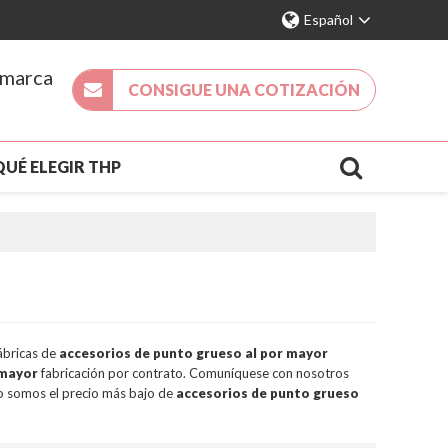
Español
 marca
CONSIGUE UNA COTIZACIÓN
QUÉ ELEGIR THP
DA 2026
NUEVA LLEGADA
ACTO
S
ábricas de
accesorios de punto grueso al por mayor
 mayor
fabricación por contrato. Comuníquese con nosotros
o somos el precio más bajo de
accesorios de punto grueso