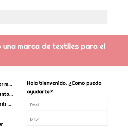
 una marca de textiles para el
Hola bienvenido. ¿Como puedo
Manta de punto de bebé al por mayor
ayudarte?
Saco de dormir Swaddle de punto para bebé al por mayor
Accesorios de punto para bebés al por mayor
or