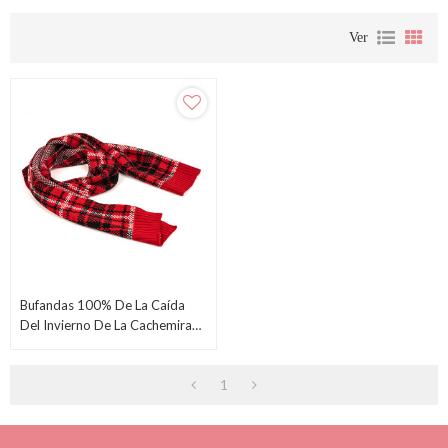
Ver
Bufandas 100% De La Caída
Del Invierno De La Cachemira
Del OEM, Bufanda A Cuadros
De La Tela Escocesa Del Tartán
1
De Las Lanas De La Moda Al
Por Mayor