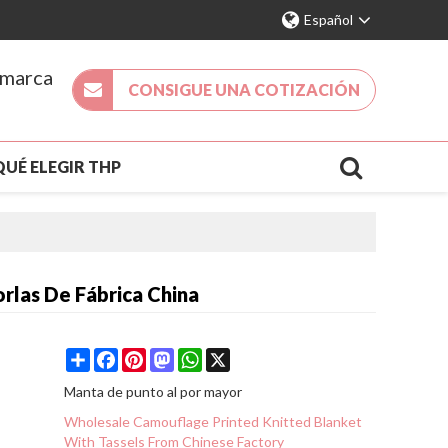
Español
 marca
CONSIGUE UNA COTIZACIÓN
QUÉ ELEGIR THP
DA 2026
NUEVA LLEGADA
ACTO
rlas De Fábrica China
S
Share
Facebook
Pinterest
Mastodon
WhatsApp
X
Manta de punto al por mayor
Wholesale Camouflage Printed Knitted Blanket
With Tassels From Chinese Factory