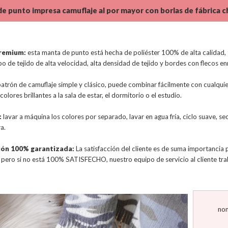
e punto impresa camuflaje al por mayor con borlas de fábrica c
remium:
esta manta de punto está hecha de poliéster 100% de alta calidad, t
ipo de tejido de alta velocidad, alta densidad de tejido y bordes con flec
atrón de camuflaje simple y clásico, puede combinar fácilmente con cualquier es
olores brillantes a la sala de estar, el dormitorio o el estudio.
:
lavar a máquina los colores por separado, lavar en agua fría, ciclo suave, s
a.
ión 100% garantizada:
La satisfacción del cliente es de suma importancia
pero si no está 100% SATISFECHO, nuestro equipo de servicio al cliente tra
nom