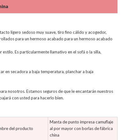
hina
acto ligero sedoso muy suave, tiro fino cálido y acogedor,
os enrollados para un hermoso acabado para un hermoso acabado
tilo. Es particularmente llamativo en el sofá o la silla,
ecar en secadora a baja temperatura, planchar a baja
 para nosotros. Estamos seguros de que le encantarán nuestros
bajará con usted para hacerlo bien.
Manta de punto impresa camuflaje
bre del producto
al por mayor con borlas de fábrica
china