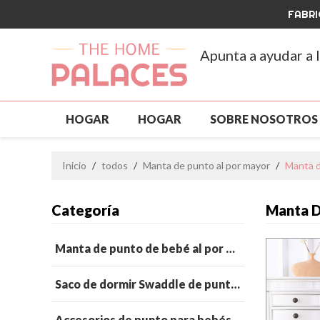
FABRI
Apunta a ayudar a 
HOGAR
HOGAR
SOBRE NOSOTROS
ROPA PARA MASCOTAS
NUEVA LLEGAD
Inicio
/
todos
/
Manta de punto al por mayor
/
Manta d
PERSONALIZADO Y MAYORISTA
GRAN V
Categoría
Manta D
PREGUNTAS MÁS FRECUENTES
NOTICIA
Manta de punto de bebé al por mayor
Saco de dormir Swaddle de punto para bebé al por mayor
Accesorios de punto para bebés al por mayor