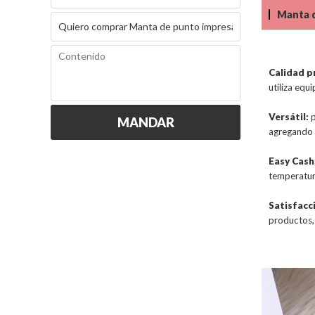
Manta d
Calidad p
utiliza equ
Versátil:
p
MANDAR
agregando c
Easy Cash
temperatur
Satisfacc
productos, 