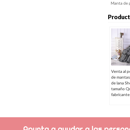
Manta de 
Product
Venta al p
de mantas
de lana Sh
tamaño Q
fabricante
Apunta a ayudar a las persona