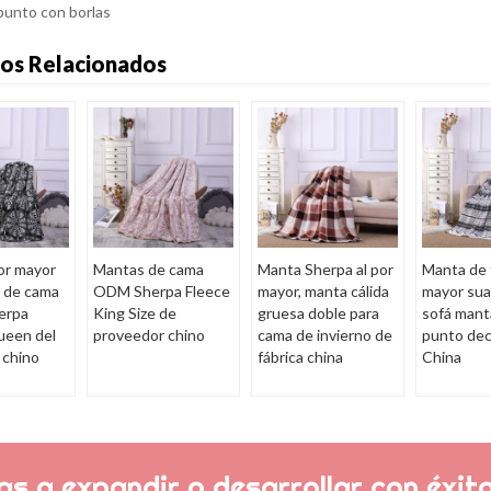
punto con borlas
os Relacionados
or mayor
Mantas de cama
Manta Sherpa al por
Manta de t
 de cama
ODM Sherpa Fleece
mayor, manta cálida
mayor sua
erpa
King Size de
gruesa doble para
sofá mant
ueen del
proveedor chino
cama de invierno de
punto dec
 chino
fábrica china
China
s a expandir o desarrollar con éxito