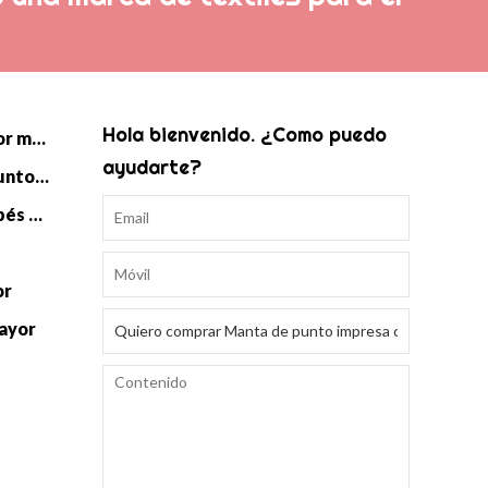
Hola bienvenido. ¿Como puedo
Manta de punto de bebé al por mayor
ayudarte?
Saco de dormir Swaddle de punto para bebé al por mayor
Accesorios de punto para bebés al por mayor
or
mayor