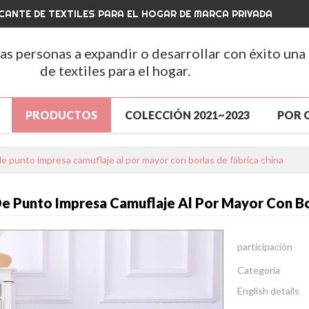
CANTE DE TEXTILES PARA EL HOGAR DE MARCA PRIVADA
las personas a expandir o desarrollar con éxito una
de textiles para el hogar.
PRODUCTOS
COLECCIÓN 2021~2023
POR 
A
PRODUCTOS
GRAN VENTA
NUEVA LLEGA
e punto impresa camuflaje al por mayor con borlas de fábrica china
ENTA
SOBRE NOSOTROS
NOTICIAS
CONT
e Punto Impresa Camuflaje Al Por Mayor Con Bo
S
CONTÁCTENOS
PREGUNTAS MÁS FRECUENTE
participación
Categoría
English details