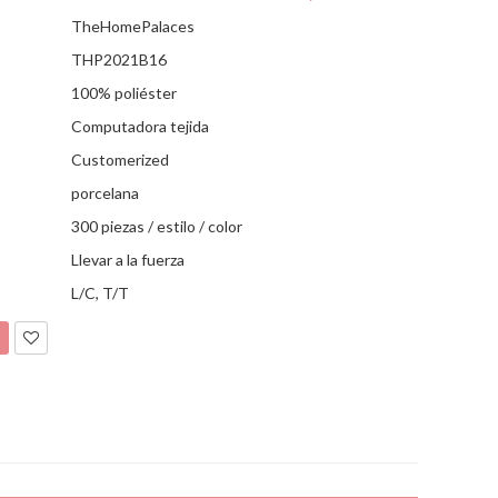
TheHomePalaces
THP2021B16
100% poliéster
Computadora tejida
Customerized
porcelana
300 piezas / estilo / color
Llevar a la fuerza
L/C, T/T