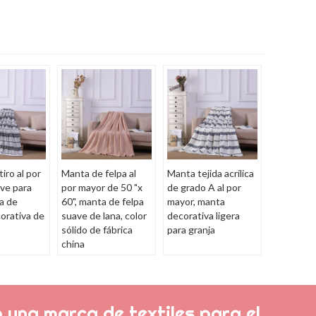
iro al por
Manta de felpa al
Manta tejida acrílica
ve para
por mayor de 50 "x
de grado A al por
a de
60", manta de felpa
mayor, manta
orativa de
suave de lana, color
decorativa ligera
sólido de fábrica
para granja
china
 una marca de textiles para el