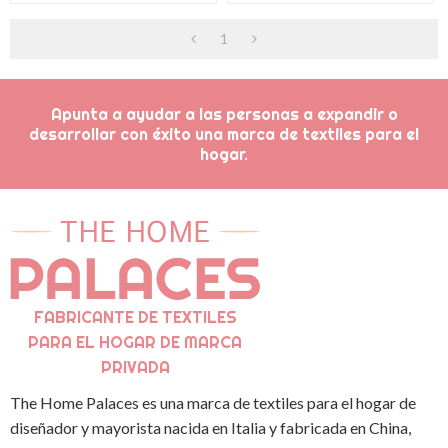
Dormir Del Bebé Del OEM Con
Estampado De Estrella Impreso
1
Sherpa Del Paño Grueso Y
Suave
Apunta a ayudar a las personas a expandir o
desarrollar con éxito una marca de textiles para el
hogar.
FABRICANTE DE TEXTILES
PARA EL HOGAR DE MARCA
PRIVADA
The Home Palaces es una marca de textiles para el hogar de
diseñador y mayorista nacida en Italia y fabricada en China,