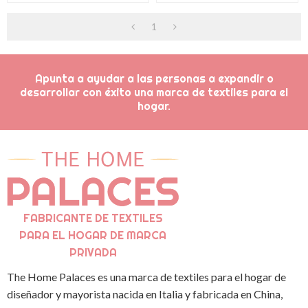
Sherpa De Lana
Con El Patrón De Estrella
1
Impreso
Apunta a ayudar a las personas a expandir o
desarrollar con éxito una marca de textiles para el
hogar.
FABRICANTE DE TEXTILES
PARA EL HOGAR DE MARCA
PRIVADA
The Home Palaces es una marca de textiles para el hogar de
diseñador y mayorista nacida en Italia y fabricada en China,