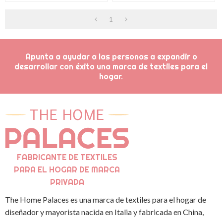
De Dormir Del Bebé Del OEM
De Dos Capas Con La Estrella
1
Del OEM
Impresa
Apunta a ayudar a las personas a expandir o
desarrollar con éxito una marca de textiles para el
hogar.
FABRICANTE DE TEXTILES
PARA EL HOGAR DE MARCA
PRIVADA
The Home Palaces es una marca de textiles para el hogar de
diseñador y mayorista nacida en Italia y fabricada en China,