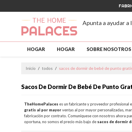
FABRI
Apunta a ayudar a 
HOGAR
HOGAR
SOBRE NOSOTROS
ROPA PARA MASCOTAS
NUEVA LLEGAD
Inicio
/
todos
/
sacos de dormir de bebé de punto gratis
PERSONALIZADO Y MAYORISTA
GRAN V
Sacos De Dormir De Bebé De Punto Grat
PREGUNTAS MÁS FRECUENTES
NOTICIA
TheHomePalaces
es un fabricante y proveedor profesional 
gratis al por mayor
ventas al por mayor personalizadas, ma
fabricación por contrato. Comuníquese con nosotros ahora par
oportuna, no somos el precio más bajo de
sacos de dormir d