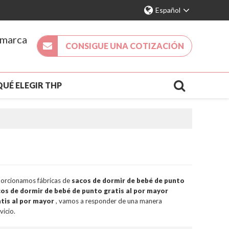
Español
 marca
CONSIGUE UNA COTIZACIÓN
QUÉ ELEGIR THP
DA 2026
NUEVA LLEGADA
ACTO
S
porcionamos fábricas de
sacos de dormir de bebé de punto
os de dormir de bebé de punto gratis al por mayor
tis al por mayor
, vamos a responder de una manera
vicio.