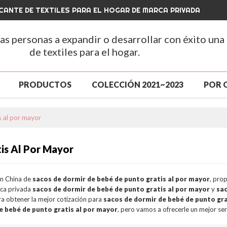
CANTE DE TEXTILES PARA EL HOGAR DE MARCA PRIVADA
las personas a expandir o desarrollar con éxito una
de textiles para el hogar.
PRODUCTOS
COLECCIÓN 2021~2023
POR 
A
PRODUCTOS
GRAN VENTA
NUEVA LLEGA
 al por mayor
ENTA
SOBRE NOSOTROS
NOTICIAS
CONT
is Al Por Mayor
S
CONTÁCTENOS
PREGUNTAS MÁS FRECUENTE
en China de
sacos de dormir de bebé de punto gratis al por mayor
, pro
rca privada
sacos de dormir de bebé de punto gratis al por mayor
y
sac
a obtener la mejor cotización para
sacos de dormir de bebé de punto gra
e bebé de punto gratis al por mayor
, pero vamos a ofrecerle un mejor ser