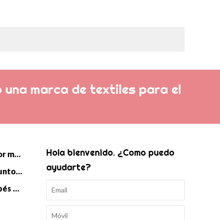
 una marca de textiles para el
Hola bienvenido. ¿Como puedo
Manta de punto de bebé al por mayor
ayudarte?
Saco de dormir Swaddle de punto para bebé al por mayor
Accesorios de punto para bebés al por mayor